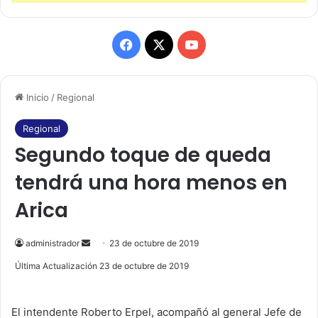
F
X
Y
a
o
Inicio
/
Regional
c
u
e
T
Regional
Segundo toque de queda
b
u
tendrá una hora menos en
o
b
Arica
o
e
k
administrador
S
23 de octubre de 2019
e
Última Actualización 23 de octubre de 2019
n
d
El intendente Roberto Erpel, acompañó al general Jefe de
a