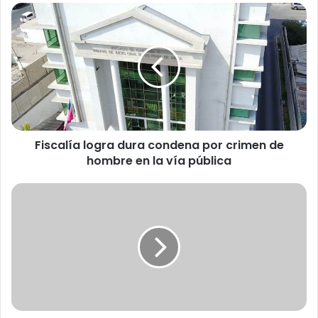
F
i
s
c
a
l
í
a
l
Fiscalía logra dura condena por crimen de
o
hombre en la vía pública
g
r
a
D
d
i
u
p
r
u
a
t
c
a
o
d
n
o
d
B