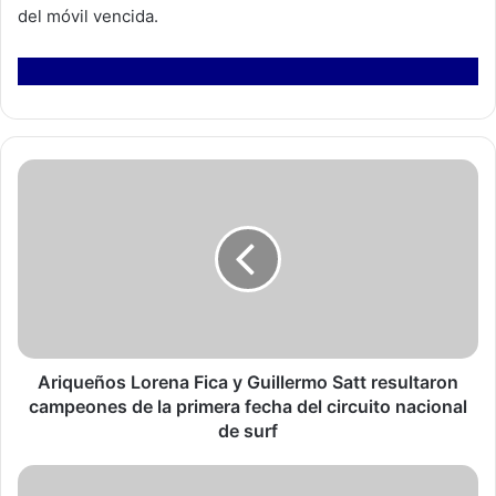
del móvil vencida.
A
r
i
q
u
e
ñ
o
s
L
Ariqueños Lorena Fica y Guillermo Satt resultaron
o
campeones de la primera fecha del circuito nacional
r
de surf
e
n
C
a