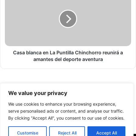
a
F
s
i
a
c
b
a
l
y
a
G
n
u
c
i
a
Casa blanca en La Puntilla Chinchorro reunirá a
l
e
amantes del deporte aventura
l
n
e
L
r
a
m
P
© Copyright 2026, Todos los derechos reservados -
o
u
We value your privacy
S
n
FronteraNorte.cl
a
t
We use cookies to enhance your browsing experience,
Nosotros
t
i
serve personalised ads or content, and analyse our traffic.
t
l
By clicking "Accept All", you consent to our use of cookies.
Facebook
X
YouTube
r
l
e
a
Customise
Reject All
Accept All
s
C