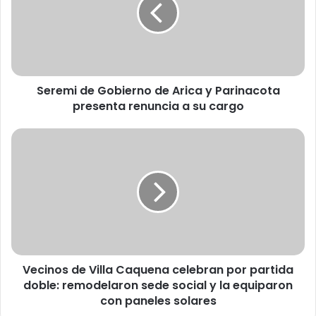
e
m
i
d
e
G
Seremi de Gobierno de Arica y Parinacota
o
presenta renuncia a su cargo
b
i
e
V
r
e
n
c
o
i
d
n
e
o
A
s
r
d
i
e
c
Vecinos de Villa Caquena celebran por partida
V
a
doble: remodelaron sede social y la equiparon
i
y
l
con paneles solares
P
l