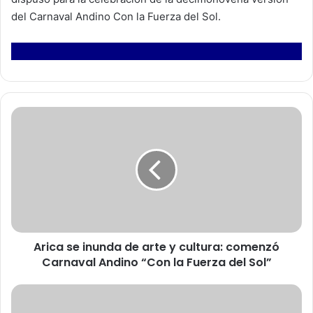
del Carnaval Andino Con la Fuerza del Sol.
A
r
i
c
a
s
e
i
n
Arica se inunda de arte y cultura: comenzó
u
Carnaval Andino “Con la Fuerza del Sol”
n
d
a
F
d
e