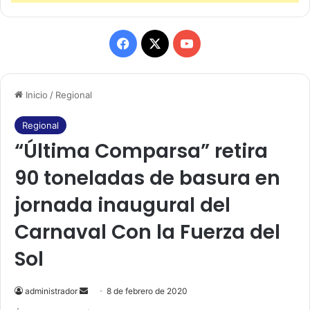
F
X
Y
a
o
Inicio
/
Regional
c
u
e
T
Regional
“Última Comparsa” retira
b
u
90 toneladas de basura en
o
b
jornada inaugural del
o
e
Carnaval Con la Fuerza del
k
Sol
administrador
S
8 de febrero de 2020
e