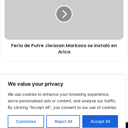
e
r
a
i
r
a
t
d
e
e
y
P
c
u
u
Feria de Putre Jiwasan Markasa se instaló en
t
l
Arica
r
t
e
u
J
r
i
a
w
© Copyright 2026, Todos los derechos reservados -
:
a
We value your privacy
c
s
FronteraNorte.cl
o
a
We use cookies to enhance your browsing experience,
Nosotros
m
n
serve personalised ads or content, and analyse our traffic.
e
M
By clicking "Accept All", you consent to our use of cookies.
Facebook
X
YouTube
n
a
z
r
Customise
Reject All
Accept All
ó
k