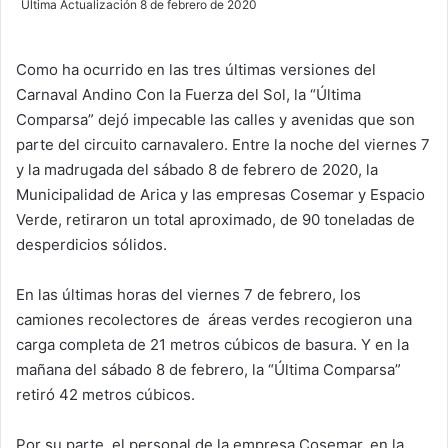
Última Actualización 8 de febrero de 2020
n
d
Como ha ocurrido en las tres últimas versiones del
a
Carnaval Andino Con la Fuerza del Sol, la “Última
n
e
Comparsa” dejó impecable las calles y avenidas que son
m
parte del circuito carnavalero. Entre la noche del viernes 7
a
y la madrugada del sábado 8 de febrero de 2020, la
i
Municipalidad de Arica y las empresas Cosemar y Espacio
l
Verde, retiraron un total aproximado, de 90 toneladas de
desperdicios sólidos.
En las últimas horas del viernes 7 de febrero, los
camiones recolectores de áreas verdes recogieron una
carga completa de 21 metros cúbicos de basura. Y en la
mañana del sábado 8 de febrero, la “Última Comparsa”
retiró 42 metros cúbicos.
Por su parte, el personal de la empresa Cosemar, en la