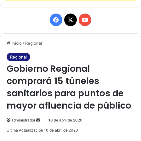
F
X
Y
a
o
Inicio
/
Regional
c
u
e
T
Regional
Gobierno Regional
b
u
comprará 15 túneles
o
b
sanitarios para puntos de
o
e
mayor afluencia de público
k
administrador
S
10 de abril de 2020
e
Última Actualización 10 de abril de 2020
n