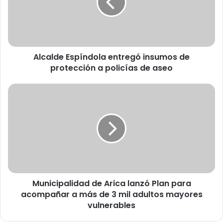
l
d
e
E
s
Alcalde Espíndola entregó insumos de
p
protección a policías de aseo
í
n
d
M
o
u
l
n
a
i
e
c
n
i
t
p
r
a
e
l
g
Municipalidad de Arica lanzó Plan para
i
ó
acompañar a más de 3 mil adultos mayores
d
i
a
vulnerables
n
d