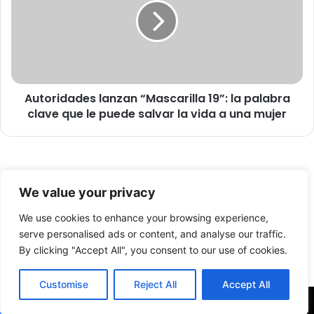
r
o
o
r
n
i
e
d
s
a
e
d
n
Autoridades lanzan “Mascarilla 19”: la palabra
e
t
clave que le puede salvar la vida a una mujer
s
r
l
e
a
g
n
ó
z
© Copyright 2026, Todos los derechos reservados -
c
a
We value your privacy
a
n
FronteraNorte.cl
j
“
We use cookies to enhance your browsing experience,
Nosotros
a
M
serve personalised ads or content, and analyse our traffic.
s
a
By clicking "Accept All", you consent to our use of cookies.
Facebook
X
YouTube
d
s
e
c
Customise
Reject All
Accept All
a
a
l
r