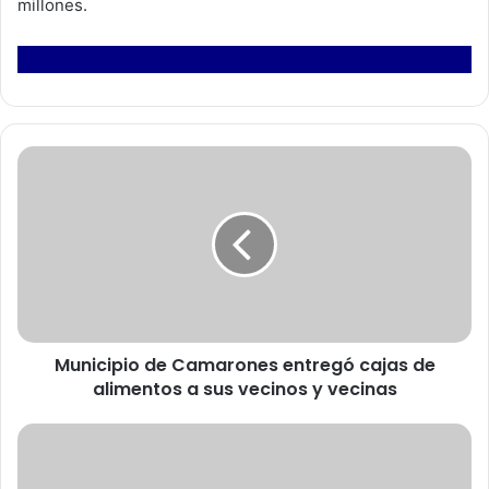
millones.
M
u
n
i
c
i
p
i
o
Municipio de Camarones entregó cajas de
d
alimentos a sus vecinos y vecinas
e
C
a
A
m
u
a
t