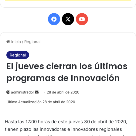
F
X
Y
a
o
Inicio
/
Regional
c
u
e
T
Regional
El jueves cierran los últimos
b
u
programas de Innovación
o
b
o
e
administrador
S
28 de abril de 2020
e
Última Actualización 28 de abril de 2020
k
n
d
Hasta las 17:00 horas de este jueves 30 de abril de 2020,
a
tienen plazo las innovadoras e innovadores regionales
n
e