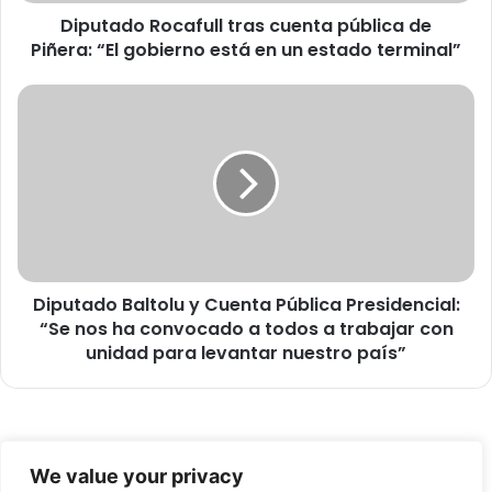
R
Diputado Rocafull tras cuenta pública de
o
Piñera: “El gobierno está en un estado terminal”
c
a
f
D
u
i
l
p
l
u
t
t
r
a
a
d
s
o
c
B
u
Diputado Baltolu y Cuenta Pública Presidencial:
a
e
“Se nos ha convocado a todos a trabajar con
l
n
t
unidad para levantar nuestro país”
t
o
a
l
p
u
ú
y
© Copyright 2026, Todos los derechos reservados -
b
C
We value your privacy
l
u