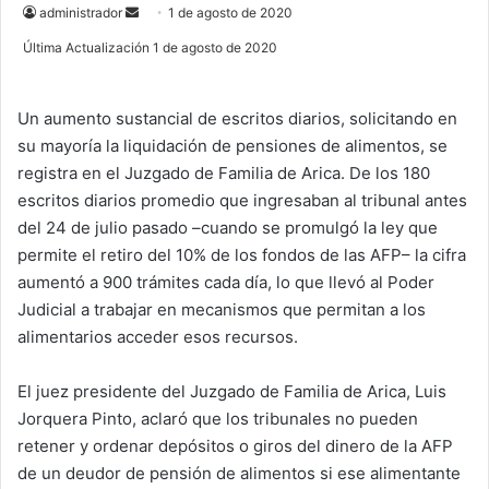
administrador
S
1 de agosto de 2020
e
Última Actualización 1 de agosto de 2020
n
d
Un aumento sustancial de escritos diarios, solicitando en
a
su mayoría la liquidación de pensiones de alimentos, se
n
e
registra en el Juzgado de Familia de Arica. De los 180
m
escritos diarios promedio que ingresaban al tribunal antes
a
del 24 de julio pasado –cuando se promulgó la ley que
i
permite el retiro del 10% de los fondos de las AFP– la cifra
l
aumentó a 900 trámites cada día, lo que llevó al Poder
Judicial a trabajar en mecanismos que permitan a los
alimentarios acceder esos recursos.
El juez presidente del Juzgado de Familia de Arica, Luis
Jorquera Pinto, aclaró que los tribunales no pueden
retener y ordenar depósitos o giros del dinero de la AFP
de un deudor de pensión de alimentos si ese alimentante