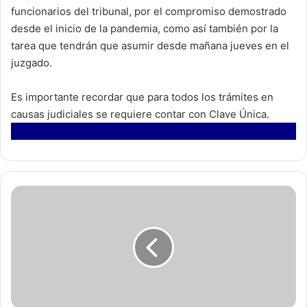
funcionarios del tribunal, por el compromiso demostrado
desde el inicio de la pandemia, como así también por la
tarea que tendrán que asumir desde mañana jueves en el
juzgado.
Es importante recordar que para todos los trámites en
causas judiciales se requiere contar con Clave Única.
D
i
p
u
t
a
d
o