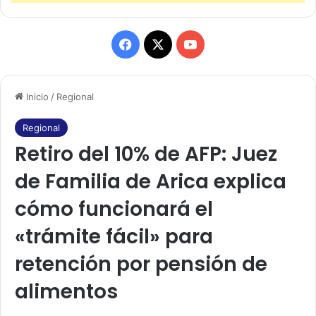
F
X
Y
a
o
Inicio
/
Regional
c
u
e
T
Regional
Retiro del 10% de AFP: Juez
b
u
de Familia de Arica explica
o
b
cómo funcionará el
o
e
«trámite fácil» para
k
retención por pensión de
alimentos