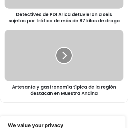
v
e
Detectives de PDI Arica detuvieron a seis
s
sujetos por tráfico de más de 87 kilos de droga
d
e
P
A
D
r
I
t
A
e
r
s
i
a
c
n
a
í
d
a
e
Artesanía y gastronomía típica de la región
y
t
destacan en Muestra Andina
g
u
a
v
s
i
t
e
r
© Copyright 2026, Todos los derechos reservados -
r
o
We value your privacy