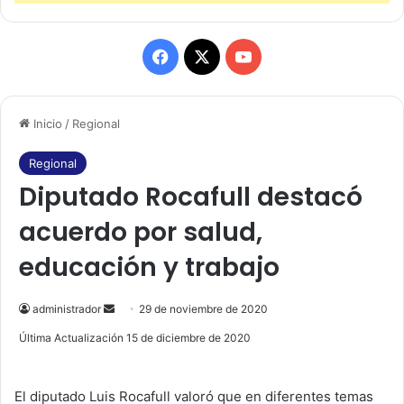
F
X
Y
a
o
Inicio
/
Regional
c
u
e
T
Regional
Diputado Rocafull destacó
b
u
acuerdo por salud,
o
b
educación y trabajo
o
e
k
administrador
S
29 de noviembre de 2020
e
Última Actualización 15 de diciembre de 2020
n
d
El diputado Luis Rocafull valoró que en diferentes temas
a