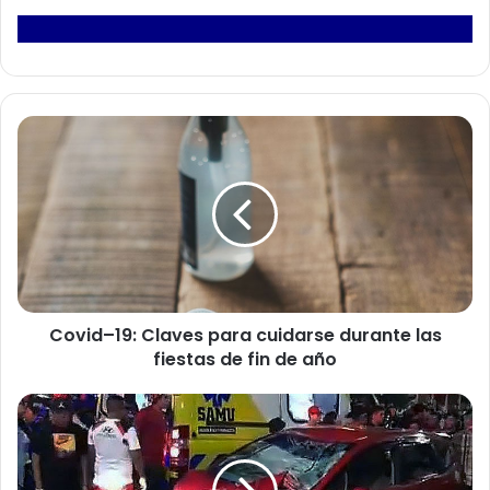
C
o
v
i
d
–
1
9
:
Covid–19: Claves para cuidarse durante las
C
fiestas de fin de año
l
a
v
T
e
r
s
i
p
b