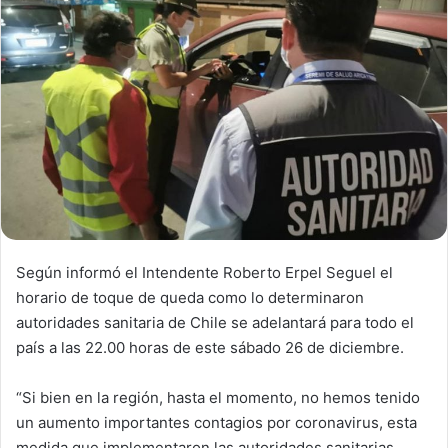
n
e
m
a
i
l
Según informó el Intendente Roberto Erpel Seguel el
horario de toque de queda como lo determinaron
autoridades sanitaria de Chile se adelantará para todo el
país a las 22.00 horas de este sábado 26 de diciembre.
“Si bien en la región, hasta el momento, no hemos tenido
un aumento importantes contagios por coronavirus, esta
medida que implementaron las autoridades sanitarias