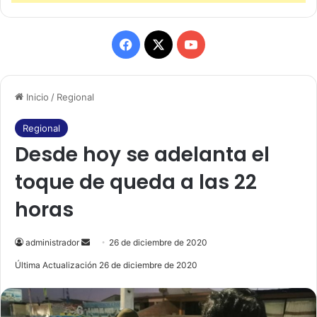
F
X
Y
a
o
Inicio
/
Regional
c
u
e
T
Regional
Desde hoy se adelanta el
b
u
toque de queda a las 22
o
b
horas
o
e
k
administrador
S
26 de diciembre de 2020
e
Última Actualización 26 de diciembre de 2020
n
d
a