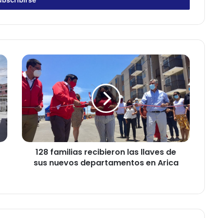
1
2
8
f
a
m
i
l
i
128 familias recibieron las llaves de
a
sus nuevos departamentos en Arica
s
r
e
c
i
b