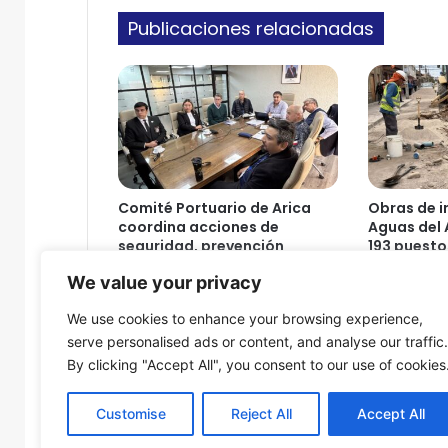
o
o
Publicaciones relacionadas
s
v
e
c
i
n
o
s
d
Comité Portuario de Arica
Obras de i
e
coordina acciones de
Aguas del 
V
seguridad, prevención
193 puesto
i
sanitaria y continuidad
Arica
We value your privacy
operativa
l
6 de agosto
l
6 de agosto de 2026
We use cookies to enhance your browsing experience,
a
serve personalised ads or content, and analyse our traffic.
P
By clicking "Accept All", you consent to our use of cookies
r
i
m
Customise
Reject All
Accept All
a
© Copyright 2026, Todos los derechos reservados - Fron