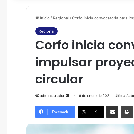
Inicio
/
Regional
/
Corfo inicia convocatoria para i
Regional
Corfo inicia co
impulsar proye
circular
administrador
S
19 de enero de 2021
Última Actu
e
Compartir por correo electrónico
Imprim
n
Facebook
X
d
a
n