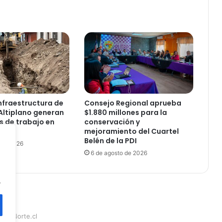
i
e
r
o
n
l
a
s
l
l
nfraestructura de
Consejo Regional aprueba
a
Altiplano generan
$1.880 millones para la
v
s de trabajo en
conservación y
e
mejoramiento del Cuartel
Belén de la PDI
s
 de 2026
d
6 de agosto de 2026
e
s
.
u
s
n
u
teraNorte.cl