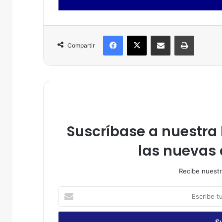
Facebook
X
Compartir por correo electrónico
Imprimir
Compartir
Suscríbase a nuestra l
las nuevas 
Recibe nuestr
E
s
c