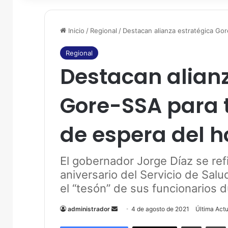
Inicio
/
Regional
/
Destacan alianza estratégica Gor
Regional
Destacan alianz
Gore-SSA para t
de espera del h
El gobernador Jorge Díaz se refi
aniversario del Servicio de Salu
el “tesón” de sus funcionarios 
administrador
S
4 de agosto de 2021
Última Act
e
Compartir por correo electrónico
Imprim