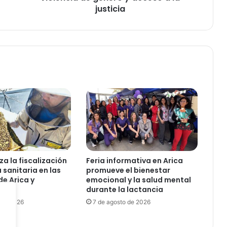
r
justicia
o
d
e
l
a
J
u
r
i
s
d
i
c
c
za la fiscalización
Feria informativa en Arica
i
a sanitaria en las
promueve el bienestar
ó
e Arica y
emocional y la salud mental
n
a
durante la lactancia
d
 de 2026
7 de agosto de 2026
e
A