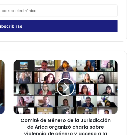
C
o
m
i
t
é
d
e
G
Comité de Género de la Jurisdicción
é
de Arica organizó charla sobre
n
e
violencia de género y acceso a la