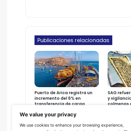
u
ó
l
n
a
i
c
c
i
o
o
Publicaciones relacionadas
n
e
s
r
e
c
i
b
i
Puerto de Arica registra un
SAG refuer
ó
incremento del 6% en
y vigilanci
e
transferencia de carga
colmenas d
l
durante el primer semestre
Parinacot
We value your privacy
6
de 2026
7 de agosto
%
7 de agosto de 2026
We use cookies to enhance your browsing experience,
F