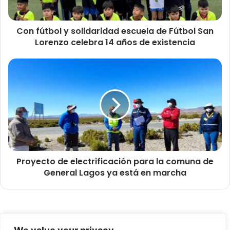
o
l
Con fútbol y solidaridad escuela de Fútbol San
y
Lorenzo celebra 14 años de existencia
s
o
l
P
i
r
d
o
a
y
r
e
i
c
d
t
a
o
d
d
e
Proyecto de electrificación para la comuna de
e
s
General Lagos ya está en marcha
e
c
l
u
e
e
c
l
t
© Copyright 2026, Todos los derechos reservados -
a
r