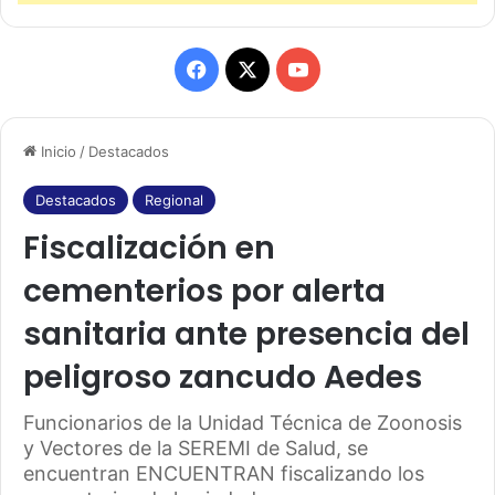
F
X
Y
a
o
Inicio
/
Destacados
c
u
e
T
Destacados
Regional
Fiscalización en
b
u
cementerios por alerta
o
b
sanitaria ante presencia del
o
e
peligroso zancudo Aedes
k
Funcionarios de la Unidad Técnica de Zoonosis
y Vectores de la SEREMI de Salud, se
encuentran ENCUENTRAN fiscalizando los