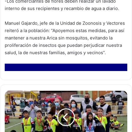
-Los comerciantes de flores deben realizar un lavado
interno de sus recipientes y recambio de agua a diario.
Manuel Gajardo, jefe de la Unidad de Zoonosis y Vectores
reiteró a la población: “Apoyemos estas medidas, para así
mantener a nuestra Arica sin mosquitos, evitando la
proliferación de insectos que puedan perjudicar nuestra
salud, la de nuestras familias, amigos y vecinos”.
C
o
n
f
ú
t
b