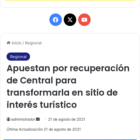
F
X
Y
a
o
Inicio
/
Regional
c
u
e
T
Regional
Apuestan por recuperación
b
u
de Central para
o
b
transformarla en sitio de
o
e
interés turístico
k
administrador
S
21 de agosto de 2021
e
Última Actualización 21 de agosto de 2021
n