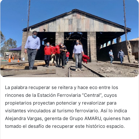
d
a
n
e
m
a
i
l
La palabra recuperar se reitera y hace eco entre los
rincones de la Estación Ferroviaria “Central”, cuyos
propietarios proyectan potenciar y revalorizar para
visitantes vinculados al turismo ferroviario. Así lo indica
Alejandra Vargas, gerenta de Grupo AMARU, quienes han
tomado el desafío de recuperar este histórico espacio.