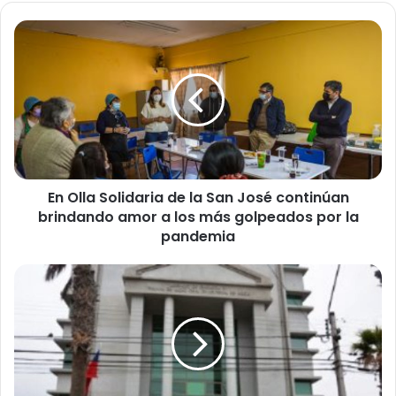
E
n
O
l
l
a
S
o
l
En Olla Solidaria de la San José continúan
i
brindando amor a los más golpeados por la
d
a
pandemia
r
i
C
a
o
d
n
e
d
l
e
a
n
S
a