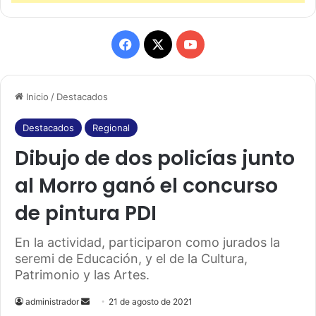
F
X
Y
a
o
Inicio
/
Destacados
c
u
e
T
Destacados
Regional
Dibujo de dos policías junto
b
u
al Morro ganó el concurso
o
b
de pintura PDI
o
e
k
En la actividad, participaron como jurados la
seremi de Educación, y el de la Cultura,
Patrimonio y las Artes.
administrador
S
21 de agosto de 2021