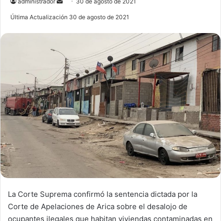
administrador
S
30 de agosto de 2021
e
Última Actualización 30 de agosto de 2021
n
d
a
n
e
m
a
i
l
La Corte Suprema confirmó la sentencia dictada por la
Corte de Apelaciones de Arica sobre el desalojo de
ocupantes ilegales que habitan viviendas contaminadas en