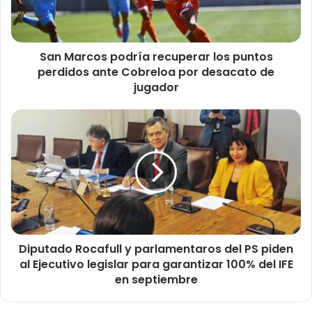
c
o
s
San Marcos podría recuperar los puntos
p
perdidos ante Cobreloa por desacato de
o
d
jugador
r
í
D
a
i
r
p
e
u
c
t
u
a
p
d
e
o
r
R
a
Diputado Rocafull y parlamentaros del PS piden
o
r
al Ejecutivo legislar para garantizar 100% del IFE
c
l
a
en septiembre
o
f
s
u