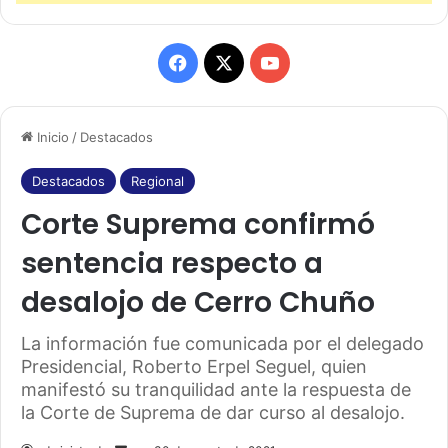
F
X
Y
a
o
Inicio
/
Destacados
c
u
e
T
Destacados
Regional
Corte Suprema confirmó
b
u
sentencia respecto a
o
b
desalojo de Cerro Chuño
o
e
k
La información fue comunicada por el delegado
Presidencial, Roberto Erpel Seguel, quien
manifestó su tranquilidad ante la respuesta de
la Corte de Suprema de dar curso al desalojo.