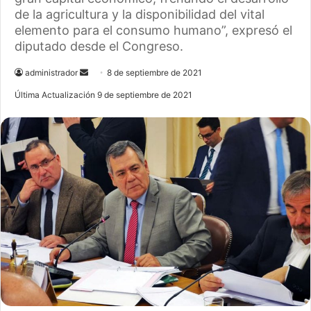
de la agricultura y la disponibilidad del vital
elemento para el consumo humano”, expresó el
diputado desde el Congreso.
administrador
S
8 de septiembre de 2021
e
Última Actualización 9 de septiembre de 2021
n
d
a
n
e
m
a
i
l