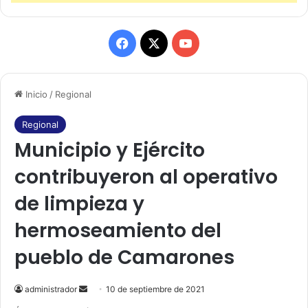
F
X
Y
a
o
Inicio
/
Regional
c
u
e
T
Regional
Municipio y Ejército
b
u
contribuyeron al operativo
o
b
de limpieza y
o
e
hermoseamiento del
k
pueblo de Camarones
administrador
S
10 de septiembre de 2021
e