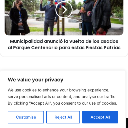
e
i
t
c
a
i
l
p
l
a
e
l
r
Municipalidad anunció la vuelta de los asados
i
m
al Parque Centenario para estas Fiestas Patrias
d
e
a
c
d
á
a
n
n
© Copyright 2026, Todos los derechos reservados -
i
u
We value your privacy
c
n
FronteraNorte.cl
o
c
We use cookies to enhance your browsing experience,
Nosotros
p
i
serve personalised ads or content, and analyse our traffic.
o
ó
By clicking "Accept All", you consent to our use of cookies.
Facebook
X
YouTube
r
l
m
a
Customise
Reject All
Accept All
a
v
n
u