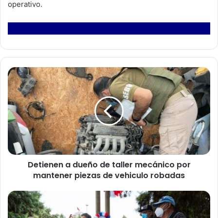
operativo.
D
e
t
i
e
n
e
n
a
Detienen a dueño de taller mecánico por
d
mantener piezas de vehiculo robadas
u
e
ñ
M
o
u
d
n