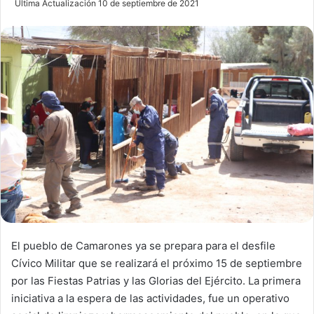
Última Actualización 10 de septiembre de 2021
n
d
a
n
e
m
a
i
l
El pueblo de Camarones ya se prepara para el desfile
Cívico Militar que se realizará el próximo 15 de septiembre
por las Fiestas Patrias y las Glorias del Ejército. La primera
iniciativa a la espera de las actividades, fue un operativo