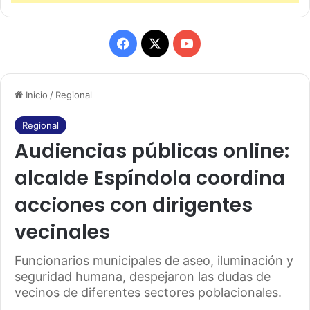
F
X
Y
a
o
Inicio
/
Regional
c
u
e
T
Regional
Audiencias públicas online:
b
u
alcalde Espíndola coordina
o
b
acciones con dirigentes
o
e
vecinales
k
Funcionarios municipales de aseo, iluminación y
seguridad humana, despejaron las dudas de
vecinos de diferentes sectores poblacionales.