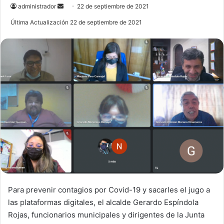
administrador
S
22 de septiembre de 2021
e
Última Actualización 22 de septiembre de 2021
n
d
a
n
e
m
a
i
l
Para prevenir contagios por Covid-19 y sacarles el jugo a
las plataformas digitales, el alcalde Gerardo Espíndola
Rojas, funcionarios municipales y dirigentes de la Junta