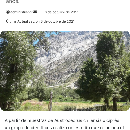
años.
administrador
S
8 de octubre de 2021
e
Última Actualización 8 de octubre de 2021
n
d
a
n
e
m
a
i
l
A partir de muestras de Austrocedrus chilensis o ciprés,
un grupo de científicos realizó un estudio que relaciona el