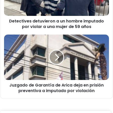
i
v
e
Detectives detuvieron a un hombre imputado
s
por violar a una mujer de 59 años
d
e
t
J
u
u
v
z
i
g
e
a
r
d
o
o
n
d
a
e
u
Juzgado de Garantía de Arica deja en prisión
G
n
preventiva a imputado por violación
a
h
r
o
a
m
n
b
t