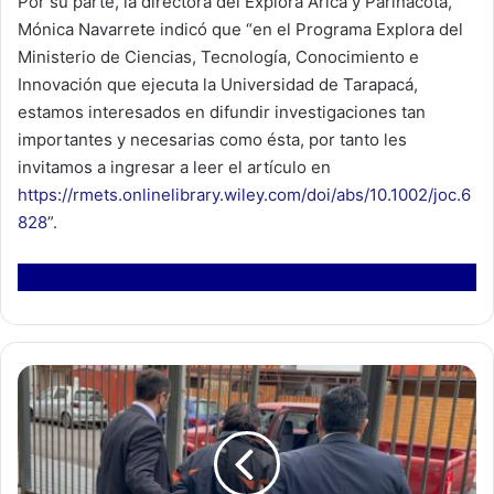
Por su parte, la directora del Explora Arica y Parinacota,
Mónica Navarrete indicó que “en el Programa Explora del
Ministerio de Ciencias, Tecnología, Conocimiento e
Innovación que ejecuta la Universidad de Tarapacá,
estamos interesados en difundir investigaciones tan
importantes y necesarias como ésta, por tanto les
invitamos a ingresar a leer el artículo en
https://rmets.onlinelibrary.wiley.com/doi/abs/10.1002/joc.6
828
”.
D
e
t
e
c
t