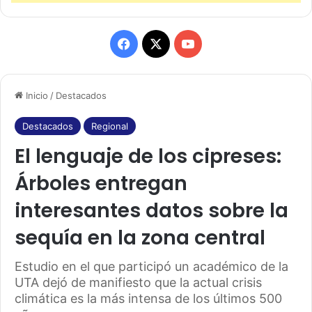
F
X
Y
a
o
Inicio
/
Destacados
c
u
e
T
Destacados
Regional
El lenguaje de los cipreses:
b
u
Árboles entregan
o
b
interesantes datos sobre la
o
e
sequía en la zona central
k
Estudio en el que participó un académico de la
UTA dejó de manifiesto que la actual crisis
climática es la más intensa de los últimos 500