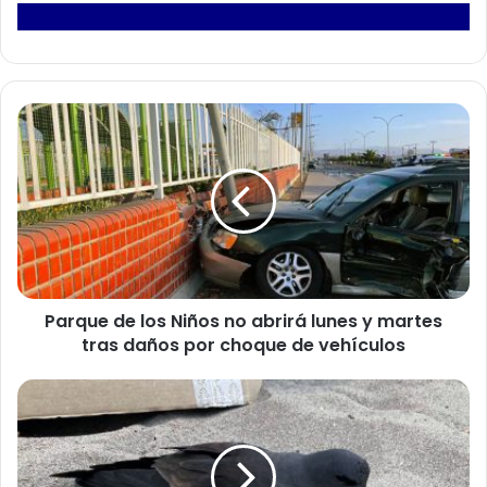
P
a
r
q
u
e
d
e
l
Parque de los Niños no abrirá lunes y martes
o
tras daños por choque de vehículos
s
N
i
S
ñ
A
o
G
s
d
n
a