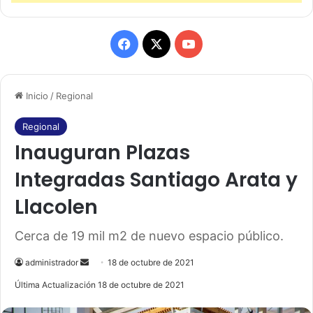
F
X
Y
a
o
Inicio
/
Regional
c
u
e
T
Regional
Inauguran Plazas
b
u
Integradas Santiago Arata y
o
b
Llacolen
o
e
Cerca de 19 mil m2 de nuevo espacio público.
k
administrador
S
18 de octubre de 2021
e
Última Actualización 18 de octubre de 2021
n
d