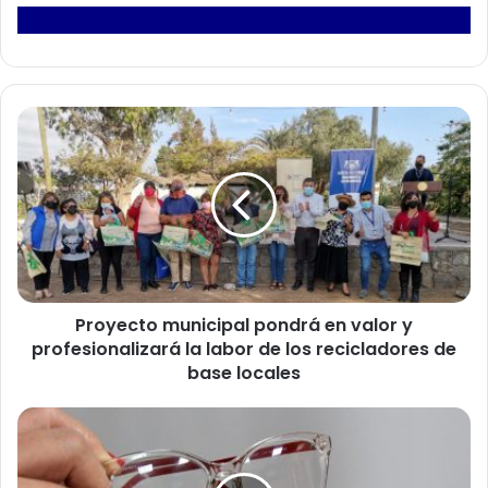
P
r
o
y
e
c
t
o
m
Proyecto municipal pondrá en valor y
u
profesionalizará la labor de los recicladores de
n
i
base locales
c
i
E
p
n
a
t
l
r