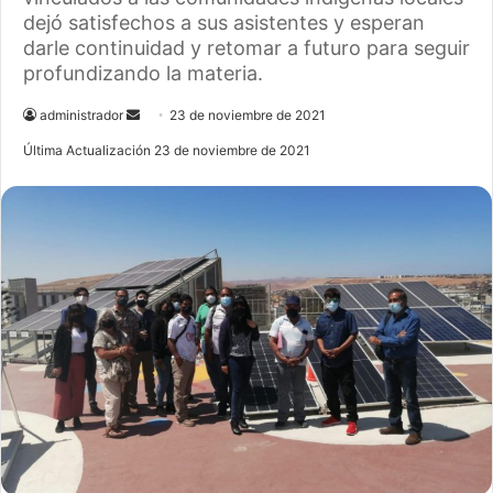
dejó satisfechos a sus asistentes y esperan
darle continuidad y retomar a futuro para seguir
profundizando la materia.
administrador
S
23 de noviembre de 2021
e
Última Actualización 23 de noviembre de 2021
n
d
a
n
e
m
a
i
l