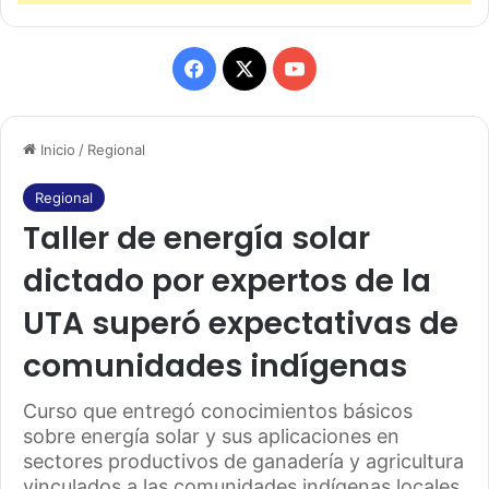
F
X
Y
a
o
Inicio
/
Regional
c
u
e
T
Regional
Taller de energía solar
b
u
dictado por expertos de la
o
b
UTA superó expectativas de
o
e
comunidades indígenas
k
Curso que entregó conocimientos básicos
sobre energía solar y sus aplicaciones en
sectores productivos de ganadería y agricultura
vinculados a las comunidades indígenas locales