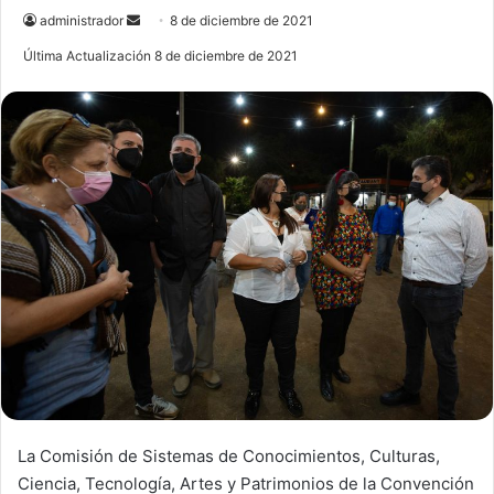
administrador
S
8 de diciembre de 2021
e
Última Actualización 8 de diciembre de 2021
n
d
a
n
e
m
a
i
l
La Comisión de Sistemas de Conocimientos, Culturas,
Ciencia, Tecnología, Artes y Patrimonios de la Convención