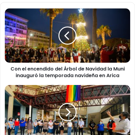
C
o
n
e
l
e
n
c
e
Con el encendido del Árbol de Navidad la Muni
n
inauguró la temporada navideña en Arica
d
i
d
M
o
u
d
n
e
i
l
c
Á
i
r
p
b
i