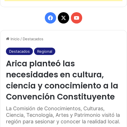
F
X
Y
a
o
Inicio
/
Destacados
c
u
e
T
Destacados
Regional
Arica planteó las
b
u
necesidades en cultura,
o
b
ciencia y conocimiento a la
o
e
Convención Constituyente
k
La Comisión de Conocimientos, Culturas,
Ciencia, Tecnología, Artes y Patrimonio visitó la
región para sesionar y conocer la realidad local.