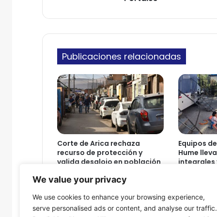
p
n
o
i
l
c
i
o
c
Publicaciones relacionadas
i
a
l
m
u
n
i
c
i
Corte de Arica rechaza
Equipos del
p
recurso de protección y
Hume lleva
i
valida desalojo en población
integrales 
o
Cerro Chuño
comunidad
We value your privacy
l
Arica
5 de agosto de 2026
i
5 de agosto
We use cookies to enhance your browsing experience,
m
serve personalised ads or content, and analyse our traffic.
p