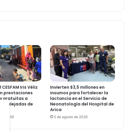
A
z
a
p
a
p
a
r
t
i
ó
p
r
o
 CESFAM Iris Véliz
Invierten $3,5 millones en
g
n prestaciones
insumos para fortalecer la
r
y gratuitas a
lactancia en el Servicio de
a
es alejadas de
Neonatología del Hospital de
m
Arica
a
 de 2026
5 de agosto de 2026
“
V