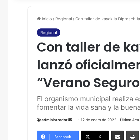
Inicio
/
Regional
/
Con taller de kayak la Dipreseh 
Regional
Con taller de k
lanzó oficialm
“Verano Seguro
El organismo municipal realiza e
fomentar la vida sana y la buena
administrador
S
12 de enero de 2022
Última Act
e
Compartir por correo electrónico
Imprim
n
Facebook
X