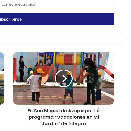
E
n
S
a
n
M
i
g
u
En San Miguel de Azapa partió
e
programa “Vacaciones en Mi
l
d
Jardín” de Integra
e