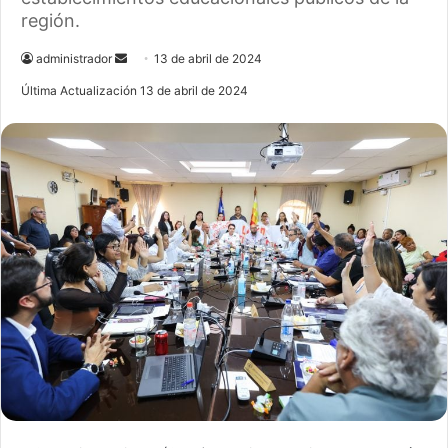
región.
administrador
S
13 de abril de 2024
e
Última Actualización 13 de abril de 2024
n
d
a
n
e
m
a
i
l