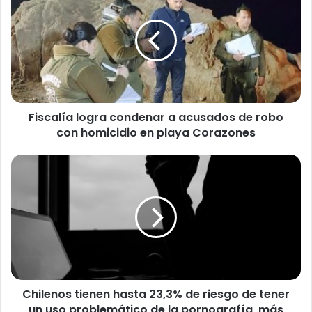
s
c
a
l
í
a
l
Fiscalía logra condenar a acusados de robo
o
con homicidio en playa Corazones
g
r
a
C
c
h
o
i
n
l
d
e
e
n
n
o
a
s
r
t
a
Chilenos tienen hasta 23,3% de riesgo de tener
i
a
un uso problemático de la pornografía, más
e