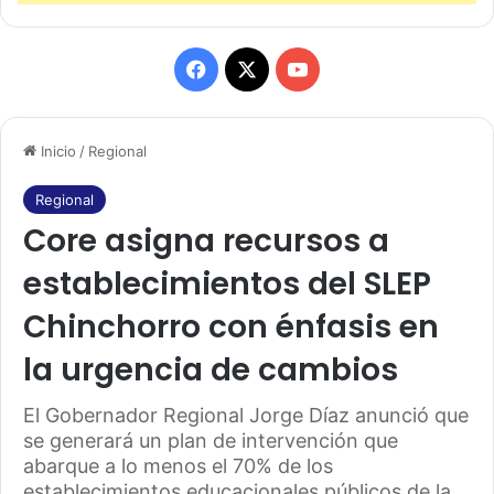
F
X
Y
a
o
Inicio
/
Regional
c
u
e
T
Regional
Core asigna recursos a
b
u
establecimientos del SLEP
o
b
Chinchorro con énfasis en
o
e
la urgencia de cambios
k
El Gobernador Regional Jorge Díaz anunció que
se generará un plan de intervención que
abarque a lo menos el 70% de los
establecimientos educacionales públicos de la