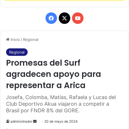
F
X
Y
a
o
Inicio
/
Regional
c
u
e
T
Regional
Promesas del Surf
b
u
agradecen apoyo para
o
b
representar a Arica
o
e
Josefa, Colomba, Matías, Rafaela y Lucas del
k
Club Deportivo Akua viajaron a competir a
Brasil por FNDR 8% del GORE.
administrador
S
20 de mayo de 2024
e