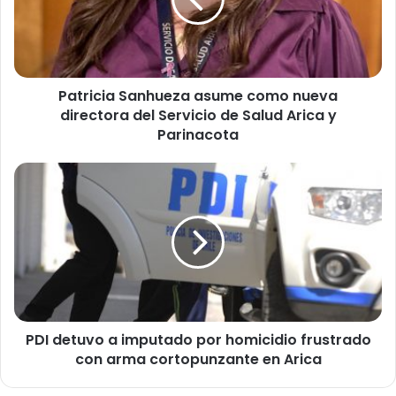
i
c
i
a
S
Patricia Sanhueza asume como nueva
a
directora del Servicio de Salud Arica y
n
h
Parinacota
u
e
P
z
D
a
I
a
d
s
e
u
t
m
u
e
v
c
o
o
PDI detuvo a imputado por homicidio frustrado
a
m
con arma cortopunzante en Arica
i
o
m
n
p