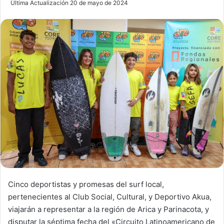
Última Actualización 20 de mayo de 2024
n
d
a
n
e
m
a
i
l
Cinco deportistas y promesas del surf local,
pertenecientes al Club Social, Cultural, y Deportivo Akua,
viajarán a representar a la región de Arica y Parinacota, y
disputar la séptima fecha del «Circuito Latinoamericano de