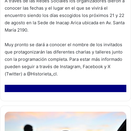
A través de las Redes Sociales los organizadores dieron a
conocer las fechas y el lugar en el que se vivirá el
encuentro siendo los días escogidos los próximos 21 y 22
de agosto en la Sede de Inacap Arica ubicada en Av. Santa
María 2190.
Muy pronto se dará a conocer el nombre de los invitados
que protagonizarán las diferentes charlas y talleres junto
con la programación completa. Para estar más informado
pueden seguir a través de Instagram, Facebook y X
(Twitter) a @Historieta_cl.
P
D
I