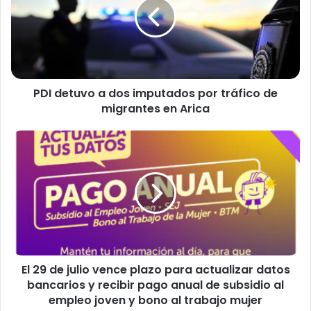
d
e
t
u
v
o
PDI detuvo a dos imputados por tráfico de
a
migrantes en Arica
d
o
s
E
i
l
m
2
p
9
u
d
t
e
a
j
d
u
o
l
s
El 29 de julio vence plazo para actualizar datos
i
p
bancarios y recibir pago anual de subsidio al
o
o
v
empleo joven y bono al trabajo mujer
r