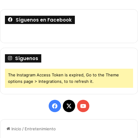
Síguenos en Facebook
Síguenos
The Instagram Access Token is expired, Go to the Theme
options page > Integrations, to to refresh it.
F
X
Y
a
o
Inicio
/
Entretenimiento
c
u