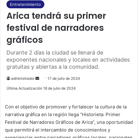
e
T
Entretenimiento
Arica tendrá su primer
b
u
festival de narradores
o
b
gráficos
o
e
Durante 2 días la ciudad se llenará de
k
exponentes nacionales y locales en actividades
gratuitas y abiertas a la comunidad.
administrador
S
17 de julio de 2024
e
Última Actualización 18 de julio de 2024
n
d
Con el objetivo de promover y fortalecer la cultura de la
a
narrativa gráfica en la región llega “Historieta: Primer
n
Festival de Narradores Gráficos de Arica”, una oportunidad
e
que permitirá el intercambio de conocimientos y
m
experiencias entre narradores gráficos locales, nacionales
a