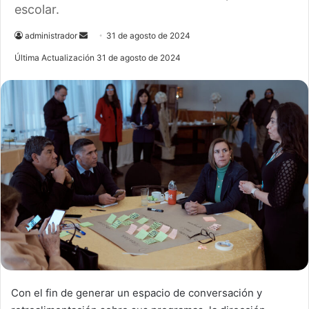
escolar.
administrador
S
31 de agosto de 2024
e
Última Actualización 31 de agosto de 2024
n
d
a
n
e
m
a
i
l
Con el fin de generar un espacio de conversación y