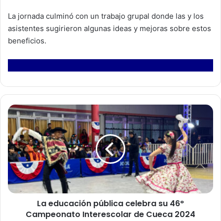
La jornada culminó con un trabajo grupal donde las y los
asistentes sugirieron algunas ideas y mejoras sobre estos
beneficios.
L
a
e
d
u
c
a
c
i
La educación pública celebra su 46°
ó
Campeonato Interescolar de Cueca 2024
n