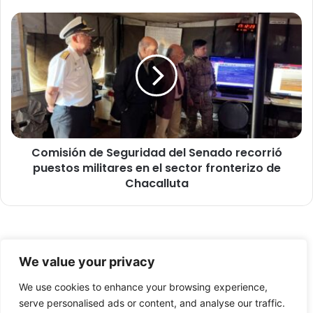
p
ú
C
b
o
l
m
i
i
c
s
a
i
c
ó
e
n
l
d
e
Comisión de Seguridad del Senado recorrió
e
b
puestos militares en el sector fronterizo de
S
r
e
Chacalluta
a
g
s
u
u
r
4
i
© Copyright 2026, Todos los derechos reservados -
6
d
We value your privacy
°
a
FronteraNorte.cl
C
d
We use cookies to enhance your browsing experience,
Nosotros
a
d
serve personalised ads or content, and analyse our traffic.
m
e