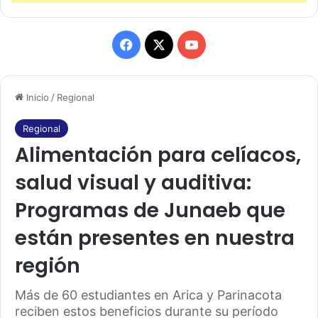
F
X
Y
a
o
Inicio
/
Regional
c
u
e
T
Regional
Alimentación para celíacos,
b
u
salud visual y auditiva:
o
b
Programas de Junaeb que
o
e
están presentes en nuestra
k
región
Más de 60 estudiantes en Arica y Parinacota
reciben estos beneficios durante su período