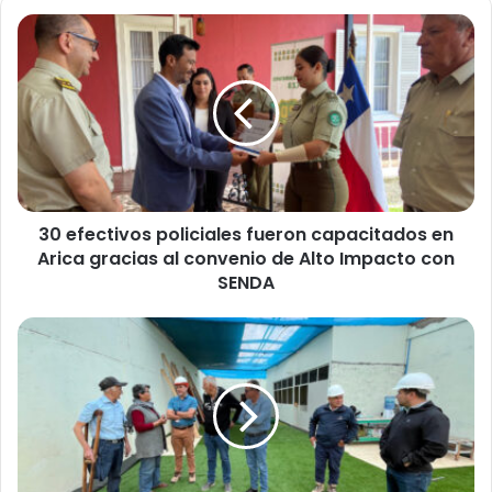
3
0
e
f
e
c
t
i
v
30 efectivos policiales fueron capacitados en
o
Arica gracias al convenio de Alto Impacto con
s
p
SENDA
o
l
L
i
o
c
c
i
a
a
t
l
a
e
r
s
i