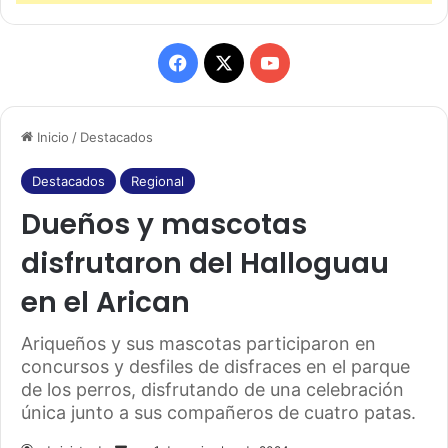
F
X
Y
a
o
Inicio
/
Destacados
c
u
e
T
Destacados
Regional
Dueños y mascotas
b
u
disfrutaron del Halloguau
o
b
en el Arican
o
e
k
Ariqueños y sus mascotas participaron en
concursos y desfiles de disfraces en el parque
de los perros, disfrutando de una celebración
única junto a sus compañeros de cuatro patas.