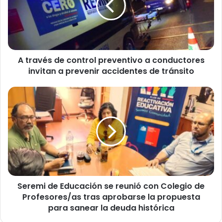
v
é
s
d
e
A través de control preventivo a conductores
c
invitan a prevenir accidentes de tránsito
o
n
t
S
r
e
o
r
l
e
p
m
r
i
e
d
v
e
e
E
n
Seremi de Educación se reunió con Colegio de
d
t
Profesores/as tras aprobarse la propuesta
u
i
c
para sanear la deuda histórica
v
a