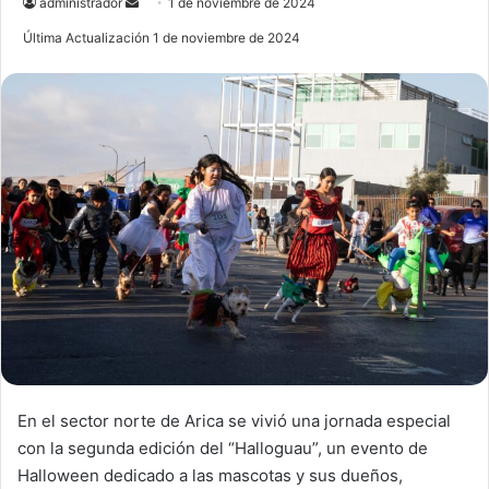
administrador
S
1 de noviembre de 2024
e
Última Actualización 1 de noviembre de 2024
n
d
a
n
e
m
a
i
l
En el sector norte de Arica se vivió una jornada especial
con la segunda edición del “Halloguau”, un evento de
Halloween dedicado a las mascotas y sus dueños,