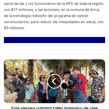
salud de las y los funcionarios de la APS de toda la región,
con $17 millones; y las acciones, en la comuna de Arica,
de la estrategia rediseño del programa de cáncer
cervicouterino, para reducir las inequidades en salud, con
$5 millones.
E
s
t
e
v
i
e
r
n
Este viernes culmina taller intensivo de cine
e