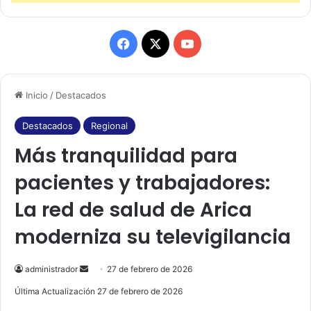
F
X
Y
a
o
Inicio
/
Destacados
c
u
e
T
Destacados
Regional
Más tranquilidad para
b
u
pacientes y trabajadores:
o
b
La red de salud de Arica
o
e
moderniza su televigilancia
k
administrador
S
27 de febrero de 2026
e
Última Actualización 27 de febrero de 2026
n