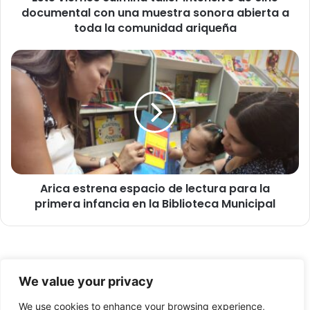
documental con una muestra sonora abierta a
s
c
toda la comunidad ariqueña
u
l
A
m
r
i
i
n
c
a
a
t
e
a
s
l
t
l
r
e
Arica estrena espacio de lectura para la
e
r
primera infancia en la Biblioteca Municipal
n
i
a
n
e
t
s
e
p
© Copyright 2026, Todos los derechos reservados -
n
a
We value your privacy
s
c
FronteraNorte.cl
i
i
We use cookies to enhance your browsing experience,