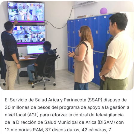
d
a
n
e
m
a
i
l
El Servicio de Salud Arica y Parinacota (SSAP) dispuso de
30 millones de pesos del programa de apoyo a la gestión a
nivel local (AGL) para reforzar la central de televigilancia
de la Dirección de Salud Municipal de Arica (DISAM) con
12 memorias RAM, 37 discos duros, 42 cámaras, 7