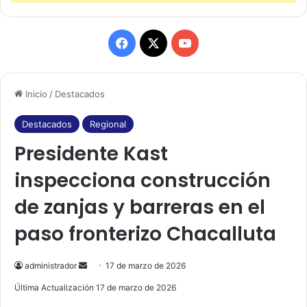
F
X
Y
a
o
Inicio
/
Destacados
c
u
e
T
Destacados
Regional
Presidente Kast
b
u
inspecciona construcción
o
b
de zanjas y barreras en el
o
e
paso fronterizo Chacalluta
k
administrador
S
17 de marzo de 2026
e
Última Actualización 17 de marzo de 2026
n