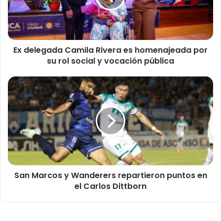
e
g
a
d
Ex delegada Camila Rivera es homenajeada por
a
su rol social y vocación pública
C
a
m
S
i
a
l
n
a
M
R
a
i
r
v
c
e
o
r
s
a
San Marcos y Wanderers repartieron puntos en
y
e
el Carlos Dittborn
W
s
a
h
n
o
d