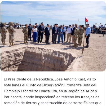
d
a
n
e
m
a
i
l
El Presidente de la República, José Antonio Kast, visitó
este lunes el Punto de Observación Fronteriza Beta del
Complejo Fronterizo Chacalluta, en la Región de Arica y
Parinacota, donde inspeccionó en terreno los trabajos de
remoción de tierras y construcción de barreras físicas que