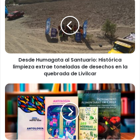
D
e
s
d
e
H
u
m
a
Desde Humagata al Santuario: Histórica
g
limpieza extrae toneladas de desechos en la
a
t
quebrada de Livilcar
a
a
L
l
i
S
b
a
e
n
r
t
a
u
n
a
a
r
r