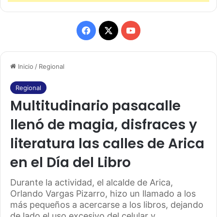
F
X
Y
a
o
Inicio
/
Regional
c
u
e
T
Regional
Multitudinario pasacalle
b
u
llenó de magia, disfraces y
o
b
literatura las calles de Arica
o
e
en el Día del Libro
k
Durante la actividad, el alcalde de Arica,
Orlando Vargas Pizarro, hizo un llamado a los
más pequeños a acercarse a los libros, dejando
de lado el uso excesivo del celular y