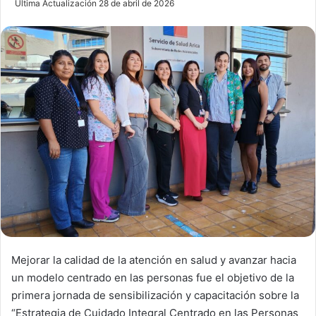
Última Actualización 28 de abril de 2026
n
d
a
n
e
m
a
i
l
Mejorar la calidad de la atención en salud y avanzar hacia
un modelo centrado en las personas fue el objetivo de la
primera jornada de sensibilización y capacitación sobre la
“Estrategia de Cuidado Integral Centrado en las Personas