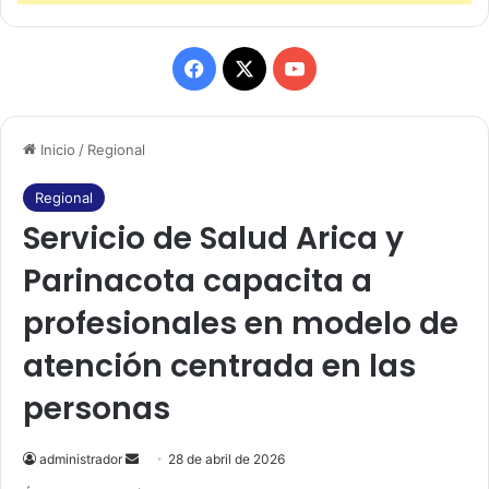
F
X
Y
a
o
Inicio
/
Regional
c
u
e
T
Regional
Servicio de Salud Arica y
b
u
Parinacota capacita a
o
b
profesionales en modelo de
o
e
atención centrada en las
k
personas
administrador
S
28 de abril de 2026
e