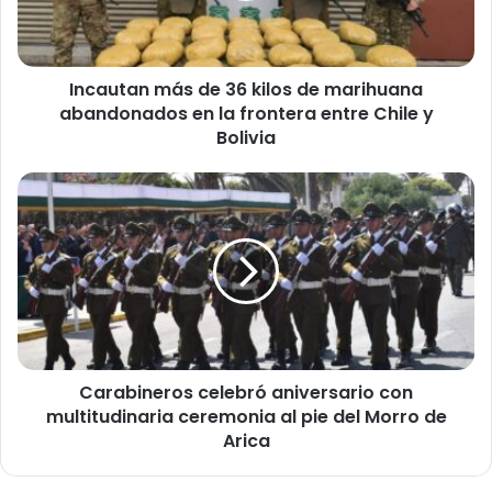
a
n
m
Incautan más de 36 kilos de marihuana
á
abandonados en la frontera entre Chile y
s
d
Bolivia
e
3
C
6
a
k
r
i
a
l
b
o
i
s
n
d
e
e
r
m
Carabineros celebró aniversario con
o
a
multitudinaria ceremonia al pie del Morro de
s
r
c
Arica
i
e
h
l