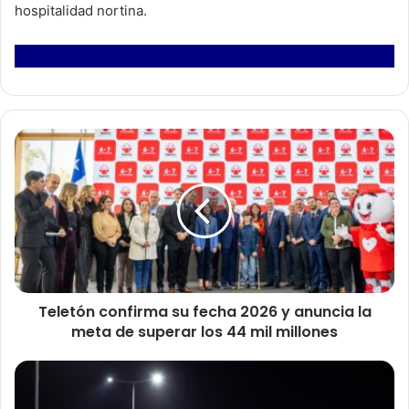
hospitalidad nortina.
T
e
l
e
t
ó
n
c
o
Teletón confirma su fecha 2026 y anuncia la
n
meta de superar los 44 mil millones
f
i
r
E
m
n
a
c