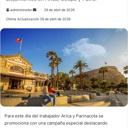
administrador
S
29 de abril de 2026
e
Última Actualización 29 de abril de 2026
n
d
a
n
e
m
a
i
l
Para este día del trabajador Arica y Parinacota se
promociona con una campaña especial destacando