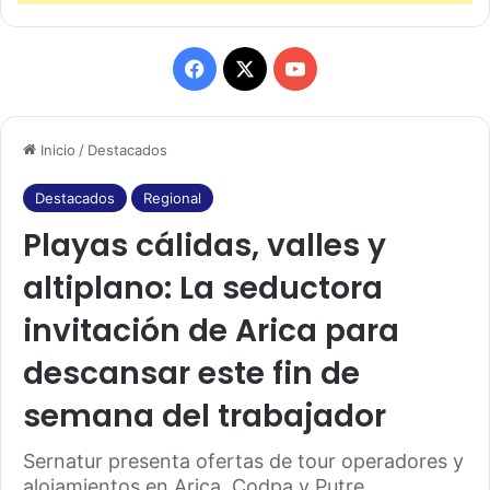
F
X
Y
a
o
Inicio
/
Destacados
c
u
e
T
Destacados
Regional
Playas cálidas, valles y
b
u
altiplano: La seductora
o
b
invitación de Arica para
o
e
descansar este fin de
k
semana del trabajador
Sernatur presenta ofertas de tour operadores y
alojamientos en Arica, Codpa y Putre.