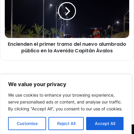
s
i
u
e
f
n
e
d
c
e
h
n
a
Encienden el primer tramo del nuevo alumbrado
e
2
público en la Avenida Capitán Ávalos
l
0
p
2
r
6
i
y
m
© Copyright 2026, Todos los derechos reservados -
a
e
We value your privacy
n
r
FronteraNorte.cl
u
t
We use cookies to enhance your browsing experience,
Nosotros
n
r
serve personalised ads or content, and analyse our traffic.
c
a
By clicking "Accept All", you consent to our use of cookies.
Facebook
X
YouTube
i
m
a
o
Customise
Reject All
Accept All
l
d
a
e