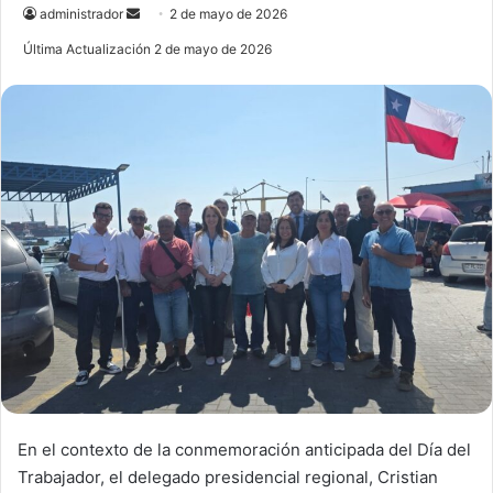
administrador
S
2 de mayo de 2026
e
Última Actualización 2 de mayo de 2026
n
d
a
n
e
m
a
i
l
En el contexto de la conmemoración anticipada del Día del
Trabajador, el delegado presidencial regional, Cristian