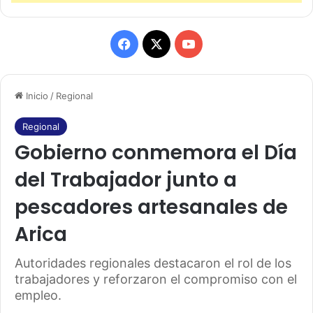
F
X
Y
a
o
Inicio
/
Regional
c
u
e
T
Regional
Gobierno conmemora el Día
b
u
del Trabajador junto a
o
b
pescadores artesanales de
o
e
Arica
k
Autoridades regionales destacaron el rol de los
trabajadores y reforzaron el compromiso con el
empleo.