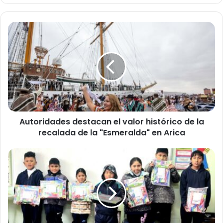
A
u
t
o
r
i
d
a
d
Autoridades destacan el valor histórico de la
e
recalada de la "Esmeralda" en Arica
s
d
e
M
s
á
t
s
a
d
c
e
a
3
n
3