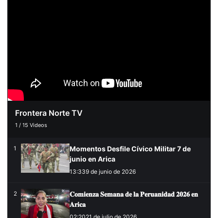
Frontera Norte TV
1
/
15
Videos
Momentos Desfile Cívico Militar 7 de
1
junio en Arica
13:33
9 de junio de 2026
𝐂𝐨𝐦𝐢𝐞𝐧𝐳𝐚 𝐒𝐞𝐦𝐚𝐧𝐚 𝐝𝐞 𝐥𝐚 𝐏𝐞𝐫𝐮𝐚𝐧𝐢𝐝𝐚𝐝 𝟐𝟎𝟐𝟔 𝐞𝐧
2
𝐀𝐫𝐢𝐜𝐚
02:20
21 de julio de 2026