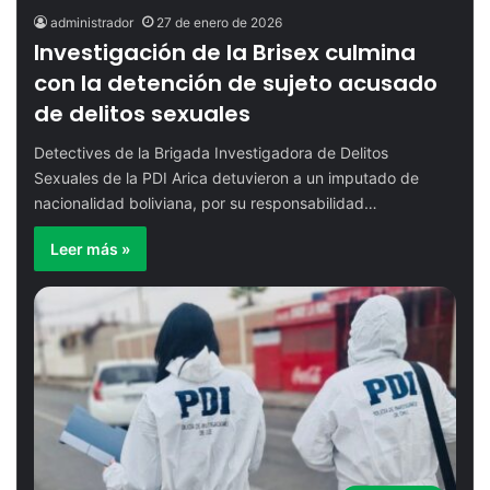
Oasis de Timar - Tercer Día Carnaval
11
administrador
27 de enero de 2026
2026
Investigación de la Brisex culmina
14:24
1 de febrero de 2026
con la detención de sujeto acusado
Marcha 8M 2026 en Arica
12
de delitos sexuales
08:52
9 de marzo de 2026
Detectives de la Brigada Investigadora de Delitos
Sexuales de la PDI Arica detuvieron a un imputado de
nacionalidad boliviana, por su responsabilidad…
Confirman segundo caso de
13
Chikungunya en Arica
Leer más »
03:04
17 de febrero de 2026
Puerto de Arica estrena imagen
14
corporativa del CTI junto con arribo del
crucero Aurora
03:01
17 de febrero de 2026
Yamila Reyna y Pancho Saavedra en
15
Carnaval Andino con la Fuerza del Sol
2026