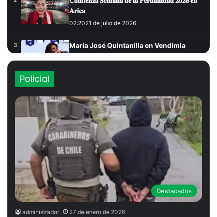
𝐂𝐨𝐦𝐢𝐞𝐧𝐳𝐚 𝐒𝐞𝐦𝐚𝐧𝐚 𝐝𝐞 𝐥𝐚 𝐏𝐞𝐫𝐮𝐚𝐧𝐢𝐝𝐚𝐝 𝟐𝟎𝟐𝟔 𝐞𝐧
2
𝐀𝐫𝐢𝐜𝐚
02:20
21 de julio de 2026
María José Quintanilla en Vendimia
3
Codpa 2026
11:04
24 de mayo de 2026
Policial
Pasacalle Vendimia 2026
4
01:58
21 de mayo de 2026
Milena Warthon compartió con sus fans
5
de Arica
01:47
1 de febrero de 2026
Inician intensos controles al transporte
6
interurbano y corredor Arica-Tacna
Destacados
08:15
3 de abril de 2026
administrador
27 de enero de 2026