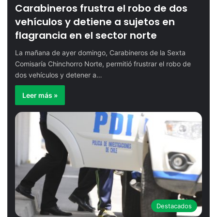
Carabineros frustra el robo de dos
CORE Arica aprueba más de $3.200
7
millones para iniciar la histórica
vehículos y detiene a sujetos en
demolición de Cerro Chuño
flagrancia en el sector norte
08:18
14 de mayo de 2026
La mañana de ayer domingo, Carabineros de la Sexta
Decomisan más de 20 toneladas de
8
Comisaría Chinchorro Norte, permitió frustrar el robo de
productos del mar en fiscalizaciones
dos vehículos y detener a…
por Semana Santa en Arica
Leer más »
02:18
3 de abril de 2026
Incautan más de 68 toneladas de carga
9
contaminada con cocaína y ketamina
06:18
25 de marzo de 2026
Arica y Parinacota se corona como líder
10
nacional en crecimiento turístico al
cierre de 2025
00:54
19 de febrero de 2026
Destacados