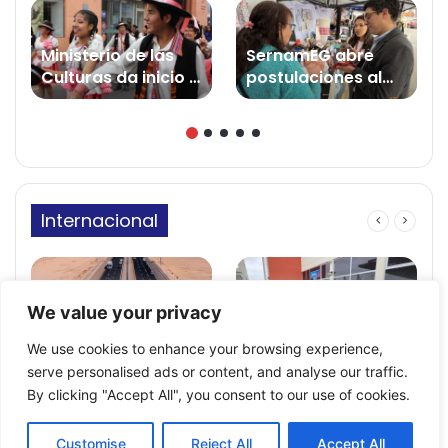
Ministerio de las
SernamEG abre
Culturas da inicio a
postulaciones al
la convocatoria
Fondo para la
2026 del Fondo del
Equidad de Género
Patrimonio Cultural
2026
Internacional
We value your privacy
Firman convenio
Hoy comienza el
para construir
control biométrico
We use cookies to enhance your browsing experience,
doble vía en la
en el complejo
serve personalised ads or content, and analyse our traffic.
carretera desde el
fronterizo Santa
By clicking "Accept All", you consent to our use of cookies.
complejo Santa
Rosa
Rosa hasta Zofra
Customise
Reject All
Accept All
Tacna