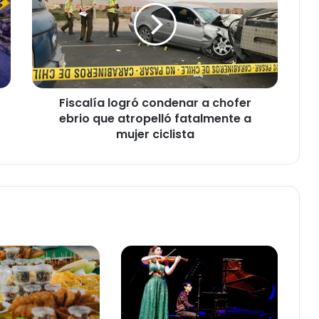
c
a
l
í
a
l
Fiscalía logró condenar a chofer
o
ebrio que atropelló fatalmente a
g
r
mujer ciclista
ó
c
o
n
d
e
n
a
r
a
c
h