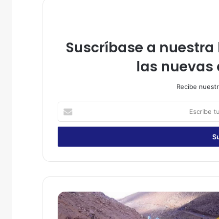
Suscríbase a nuestra l
las nuevas 
Recibe nuestr
E
s
c
r
i
b
e
t
u
C
c
o
o
n