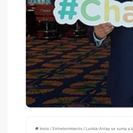
Inicio
/
Entretenimiento
/
Luckia-Antay se suma a l