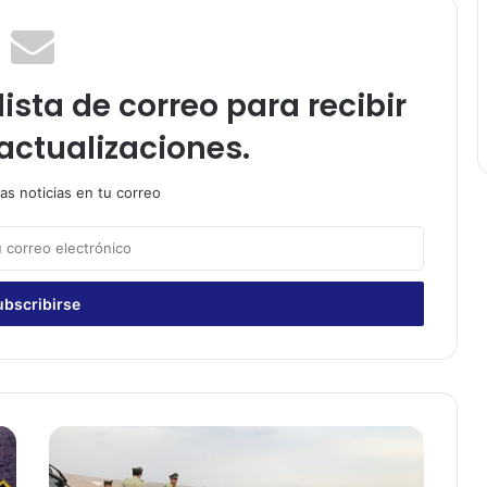
ista de correo para recibir
actualizaciones.
as noticias en tu correo
F
i
s