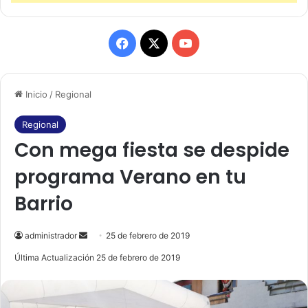
F
X
Y
a
o
Inicio
/
Regional
c
u
e
T
Regional
Con mega fiesta se despide
b
u
programa Verano en tu
o
b
Barrio
o
e
k
administrador
S
25 de febrero de 2019
e
Última Actualización 25 de febrero de 2019
n
d
a