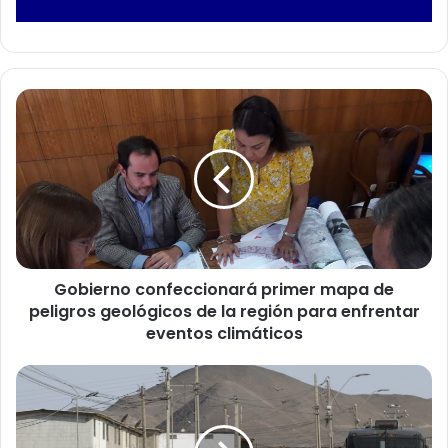
G
o
b
i
e
r
n
o
c
Gobierno confeccionará primer mapa de
o
peligros geológicos de la región para enfrentar
n
f
eventos climáticos
e
c
I
c
n
i
t
o
e