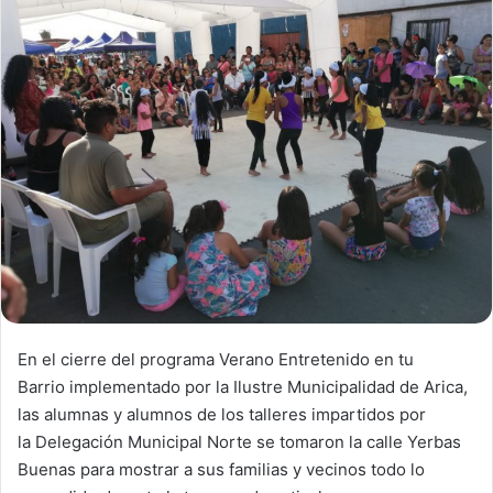
n
e
m
a
i
l
En el cierre del programa Verano Entretenido en tu
Barrio implementado por la Ilustre Municipalidad de Arica,
las alumnas y alumnos de los talleres impartidos por
la Delegación Municipal Norte se tomaron la calle Yerbas
Buenas para mostrar a sus familias y vecinos todo lo