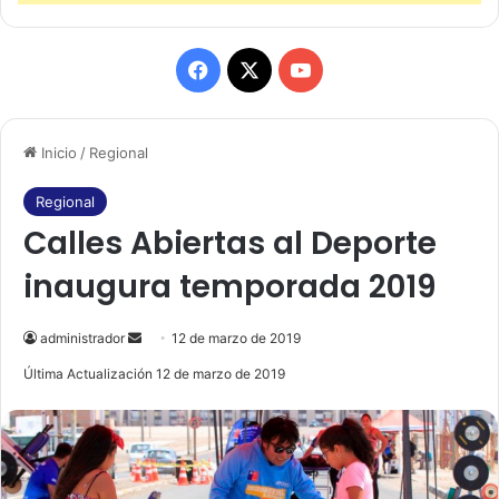
F
X
Y
a
o
Inicio
/
Regional
c
u
e
T
Regional
Calles Abiertas al Deporte
b
u
inaugura temporada 2019
o
b
o
e
administrador
S
12 de marzo de 2019
e
Última Actualización 12 de marzo de 2019
k
n
d
a
n
e