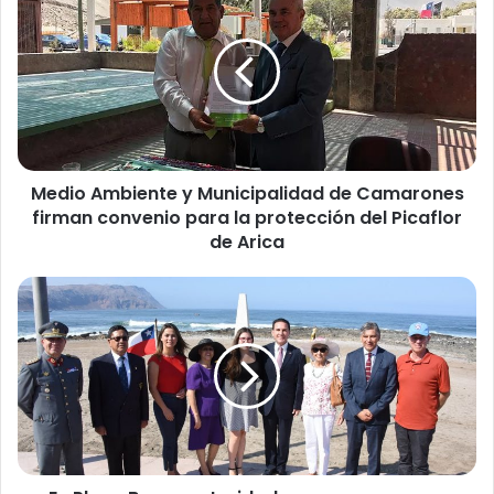
e
d
i
o
A
m
b
i
Medio Ambiente y Municipalidad de Camarones
e
firman convenio para la protección del Picaflor
n
t
de Arica
e
y
E
M
n
u
P
n
l
i
a
c
y
i
a
p
B
a
r
l