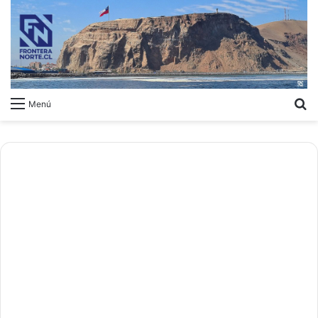
B
Menú