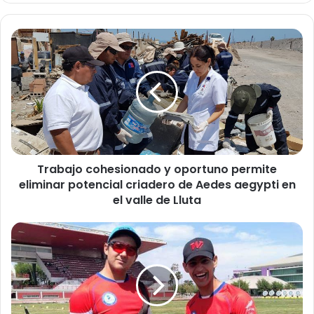
T
r
a
b
a
j
o
c
o
Trabajo cohesionado y oportuno permite
h
eliminar potencial criadero de Aedes aegypti en
e
s
el valle de Lluta
i
o
A
n
r
a
i
d
q
o
u
y
e