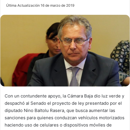
e
Última Actualización 16 de marzo de 2019
n
d
a
n
e
m
a
i
l
Con un contundente apoyo, la Cámara Baja dio luz verde y
despachó al Senado el proyecto de ley presentado por el
diputado Nino Baltolu Rasera, que busca aumentar las
sanciones para quienes conduzcan vehículos motorizados
haciendo uso de celulares o dispositivos móviles de