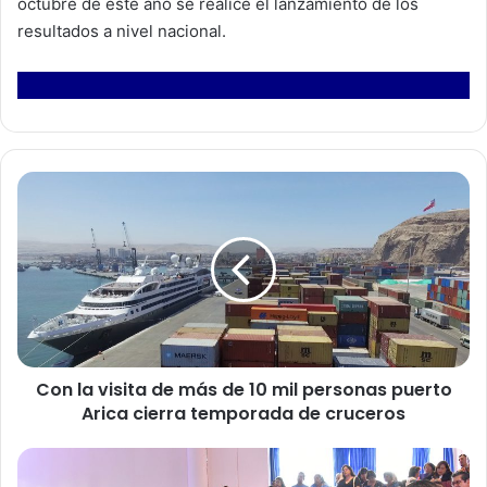
octubre de este año se realice el lanzamiento de los
resultados a nivel nacional.
C
o
n
l
a
v
i
s
i
Con la visita de más de 10 mil personas puerto
t
Arica cierra temporada de cruceros
a
d
e
M
m
á