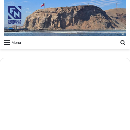
B
Menú