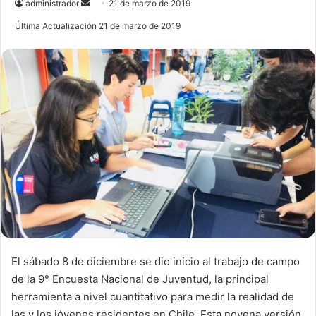
administrador
S
21 de marzo de 2019
e
Última Actualización 21 de marzo de 2019
n
d
a
n
e
m
a
i
l
El sábado 8 de diciembre se dio inicio al trabajo de campo
de la 9° Encuesta Nacional de Juventud, la principal
herramienta a nivel cuantitativo para medir la realidad de
las y los jóvenes residentes en Chile. Esta novena versión