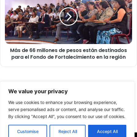
á
s
s
d
d
e
e
6
1
6
0
m
m
i
i
Más de 66 millones de pesos están destinados
l
l
para el Fondo de Fortalecimiento en la región
l
p
o
e
n
r
e
s
s
© Copyright 2026, Todos los derechos reservados -
o
d
We value your privacy
n
e
FronteraNorte.cl
a
p
We use cookies to enhance your browsing experience,
Nosotros
s
e
serve personalised ads or content, and analyse our traffic.
p
s
By clicking "Accept All", you consent to our use of cookies.
Facebook
X
YouTube
u
o
e
s
Customise
Reject All
Accept All
r
e