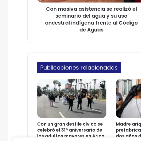
a
e
Con masiva asistencia se realizó el
a
c
seminario del agua y su uso
s
t
i
ancestral indígena frente al Código
r
s
de Aguas
ó
t
n
e
i
n
c
c
o
i
Publicaciones relacionadas
a
s
e
r
e
a
l
i
z
Con un gran desfile cívico se
Madre ariq
ó
celebró el 31° aniversario de
prefabrica
e
los adultos mayores en Arica
dos años 
l