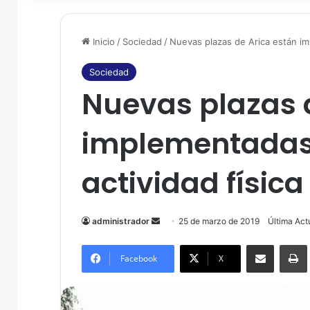
Inicio
/
Sociedad
/
Nuevas plazas de Arica están imp
Sociedad
Nuevas plazas 
implementadas 
actividad física 
administrador
S
25 de marzo de 2019
Última Act
e
Compartir por correo electrónico
Imprim
n
Facebook
X
d
a
n