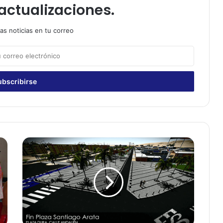
actualizaciones.
as noticias en tu correo
A
p
r
o
b
a
r
o