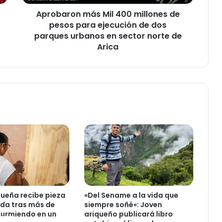
n
Aprobaron más Mil 400 millones de
m
pesos para ejecución de dos
á
s
parques urbanos en sector norte de
M
Arica
i
l
4
0
0
m
i
l
l
o
n
e
s
d
ueña recibe pieza
«Del Sename a la vida que
e
da tras más de
siempre soñé»: Joven
p
durmiendo en un
ariqueño publicará libro
e