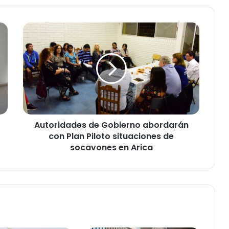
A
u
t
o
r
i
d
a
d
Autoridades de Gobierno abordarán
e
con Plan Piloto situaciones de
s
d
socavones en Arica
e
G
o
b
i
e
r