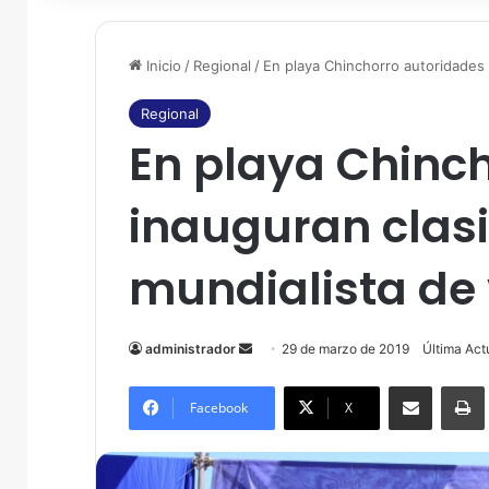
Inicio
/
Regional
/
En playa Chinchorro autoridades i
Regional
En playa Chinc
inauguran clasi
mundialista de 
administrador
S
29 de marzo de 2019
Última Act
e
Compartir por correo electrónico
Imprim
n
Facebook
X
d
a
n