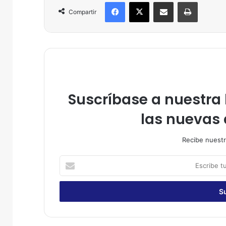
Facebook
X
Compartir por correo electrónico
Imprimir
Compartir
Suscríbase a nuestra l
las nuevas 
Recibe nuestr
E
s
c
r
i
b
e