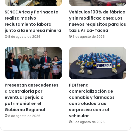
SENCE Arica y Parinacota
Vehículos 100% de fábrica
realiza masivo
y sin modificaciones: Los
reclutamiento laboral
nuevos requisitos para los
junto a la empresa minera
taxis Arica-Tacna
8 de agosto de 2026
8 de agosto de 2026
Presentan antecedentes
PDI frena
a Contraloría por
comercialización de
eventual perjuicio
cannabis y fármacos
patrimonial en el
controlados tras
Gobierno Regional
sorpresivo control
vehicular
8 de agosto de 2026
8 de agosto de 2026