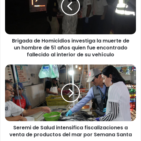
g
a
d
a
d
e
Brigada de Homicidios investiga la muerte de
H
un hombre de 51 años quien fue encontrado
o
m
fallecido al interior de su vehículo
i
c
S
i
e
d
r
i
e
o
m
s
i
i
d
n
e
v
S
e
Seremi de Salud intensifica fiscalizaciones a
a
s
venta de productos del mar por Semana Santa
l
t
u