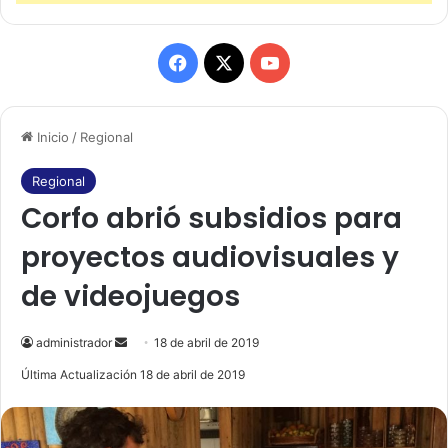
F
X
Y
a
o
Inicio
/
Regional
c
u
e
T
Regional
Corfo abrió subsidios para
b
u
proyectos audiovisuales y
o
b
de videojuegos
o
e
k
administrador
S
18 de abril de 2019
e
Última Actualización 18 de abril de 2019
n
d
a