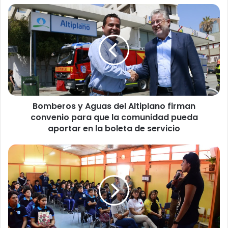
B
o
m
b
e
r
o
s
y
Bomberos y Aguas del Altiplano firman
A
convenio para que la comunidad pueda
g
u
aportar en la boleta de servicio
a
s
C
d
a
e
m
l
p
A
e
l
o
t
n
i
a