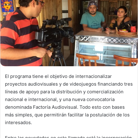
n
e
m
a
i
l
El programa tiene el objetivo de internacionalizar
proyectos audiovisuales y de videojuegos financiando tres
líneas de apoyo para la distribución y comercialización
nacional e internacional, y una nueva convocatoria
denominada Factoría Audiovisual. Todo esto con bases
más simples, que permitirán facilitar la postulación de los
interesados.
Entre las novedades en este llamado está la incorporación