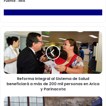
Fuente : IMA
R
e
f
o
r
m
a
I
n
Reforma Integral al Sistema de Salud
t
beneficiará a más de 200 mil personas en Arica
e
g
y Parinacota
r
a
O
l
p