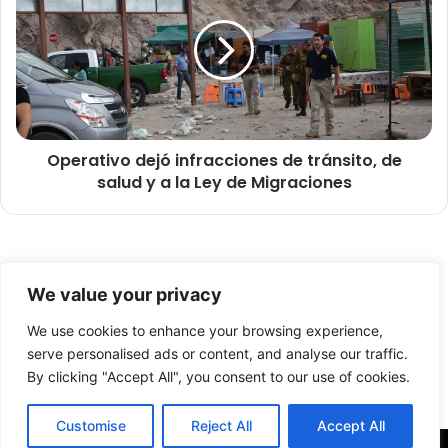
a
e
l
r
S
a
i
t
s
i
t
v
e
o
m
Operativo dejó infracciones de tránsito, de
d
a
salud y a la Ley de Migraciones
e
d
j
e
ó
S
i
a
n
© Copyright 2026, Todos los derechos reservados -
l
f
We value your privacy
u
r
FronteraNorte.cl
d
a
We use cookies to enhance your browsing experience,
Nosotros
b
c
serve personalised ads or content, and analyse our traffic.
e
c
By clicking "Accept All", you consent to our use of cookies.
Facebook
X
YouTube
n
i
e
o
Customise
Reject All
Accept All
f
n