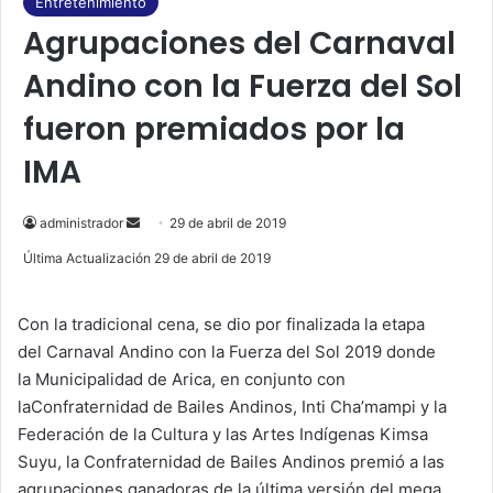
e
T
Entretenimiento
Agrupaciones del Carnaval
b
u
Andino con la Fuerza del Sol
o
b
fueron premiados por la
o
e
IMA
k
administrador
S
29 de abril de 2019
e
Última Actualización 29 de abril de 2019
n
d
Con la tradicional cena, se dio por finalizada la etapa
a
del Carnaval Andino con la Fuerza del Sol 2019 donde
n
la Municipalidad de Arica, en conjunto con
e
laConfraternidad de Bailes Andinos, Inti Cha’mampi y la
m
Federación de la Cultura y las Artes Indígenas Kimsa
a
Suyu, la Confraternidad de Bailes Andinos premió a las
i
agrupaciones ganadoras de la última versión del mega
l