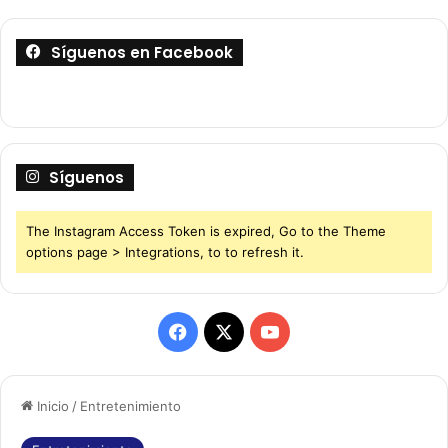
Síguenos en Facebook
Síguenos
The Instagram Access Token is expired, Go to the Theme
options page > Integrations, to to refresh it.
F
X
Y
a
o
Inicio
/
Entretenimiento
c
u