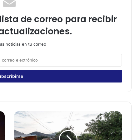
ista de correo para recibir
actualizaciones.
as noticias en tu correo
C
o
r
t