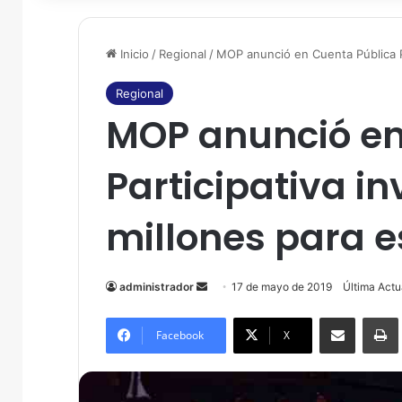
Inicio
/
Regional
/
MOP anunció en Cuenta Pública Pa
Regional
MOP anunció en
Participativa in
millones para e
administrador
S
17 de mayo de 2019
Última Actu
e
Compartir por correo electrónico
Imprim
n
Facebook
X
d
a
n