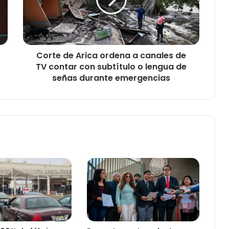
e
d
e
A
r
Corte de Arica ordena a canales de
i
TV contar con subtítulo o lengua de
c
a
señas durante emergencias
o
r
d
e
n
a
a
c
a
n
a
l
e
s