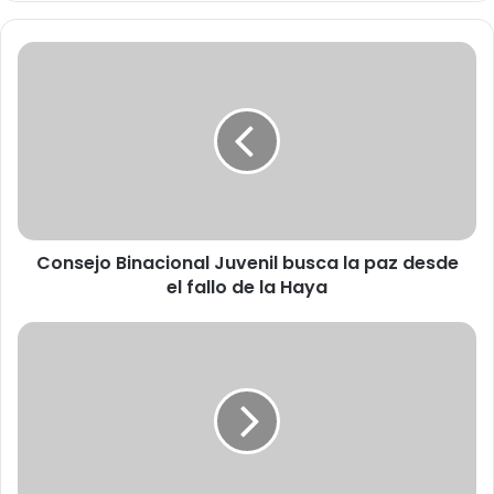
C
o
n
s
e
j
o
B
i
Consejo Binacional Juvenil busca la paz desde
n
el fallo de la Haya
a
c
i
P
o
e
n
r
a
u
l
a
J
n
u
o
v