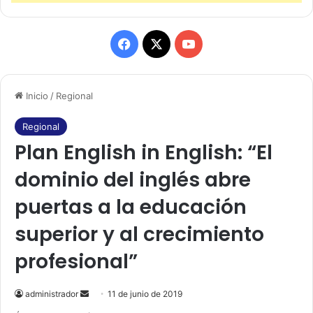
F
X
Y
a
o
Inicio
/
Regional
c
u
e
T
Regional
Plan English in English: “El
b
u
dominio del inglés abre
o
b
puertas a la educación
o
e
superior y al crecimiento
k
profesional”
administrador
S
11 de junio de 2019
e