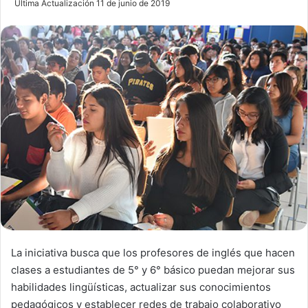
Última Actualización 11 de junio de 2019
n
d
a
n
e
m
a
i
l
La iniciativa busca que los profesores de inglés que hacen
clases a estudiantes de 5° y 6° básico puedan mejorar sus
habilidades lingüísticas, actualizar sus conocimientos
pedagógicos y establecer redes de trabajo colaborativo