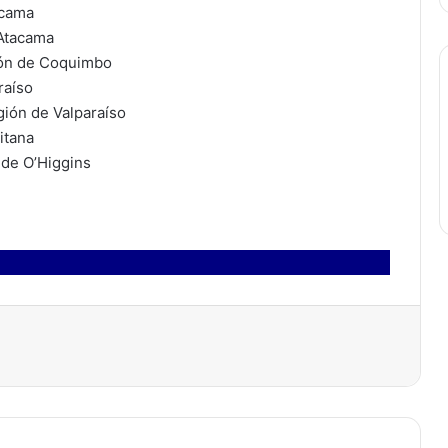
acama
 Atacama
ión de Coquimbo
raíso
gión de Valparaíso
itana
 de O’Higgins