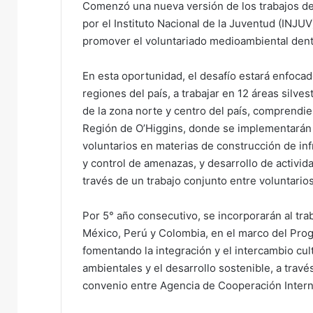
Comenzó una nueva versión de los trabajos de
e
por el Instituto Nacional de la Juventud (INJU
m
promover el voluntariado medioambiental dentr
a
i
En esta oportunidad, el desafío estará enfoca
l
regiones del país, a trabajar en 12 áreas silve
de la zona norte y centro del país, comprendie
Región de O’Higgins, donde se implementarán 
voluntarios en materias de construcción de in
y control de amenazas, y desarrollo de activid
través de un trabajo conjunto entre voluntario
Por 5° año consecutivo, se incorporarán al tra
México, Perú y Colombia, en el marco del Progr
fomentando la integración y el intercambio cul
ambientales y el desarrollo sostenible, a travé
convenio entre Agencia de Cooperación Inter