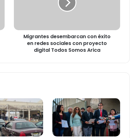
a
n
t
e
s
Migrantes desembarcan con éxito
d
en redes sociales con proyecto
e
s
digital Todos Somos Arica
e
m
b
a
r
c
a
n
c
o
n
é
x