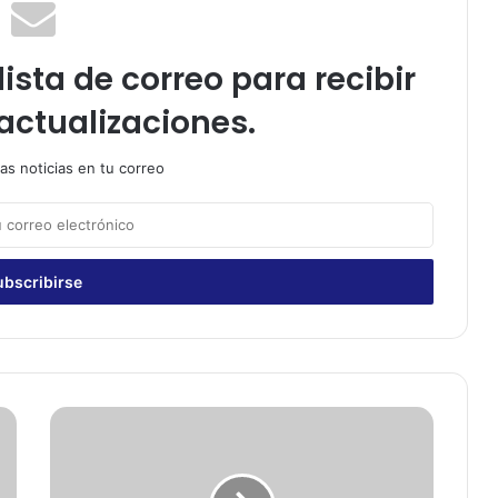
ista de correo para recibir
actualizaciones.
as noticias en tu correo
M
i
g
r