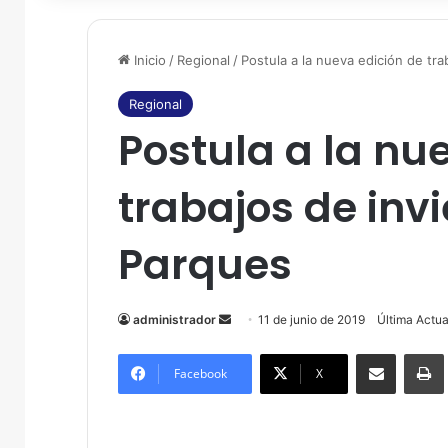
Inicio
/
Regional
/
Postula a la nueva edición de tr
Regional
Postula a la nu
trabajos de inv
Parques
administrador
S
11 de junio de 2019
Última Actua
e
Compartir por correo electrónico
Imprim
n
Facebook
X
d
a
n